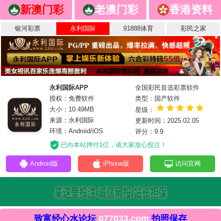
新澳门彩
老澳门彩
香港资料
银河彩票
永利国际
91888体育
彩民之家
永利国际APP
全国彩民首选彩票软件
授权：免费软件
类型：国产软件
大小：10.49MB
星级：
来源：永利国际
更新时间：2025.02.05
环境：Android/iOS
评分：9.9
已向本站押付1亿，请大家放心投注！
Android版
iPhone版
访问官网
致富经心水论坛
077033.com
拍照保存