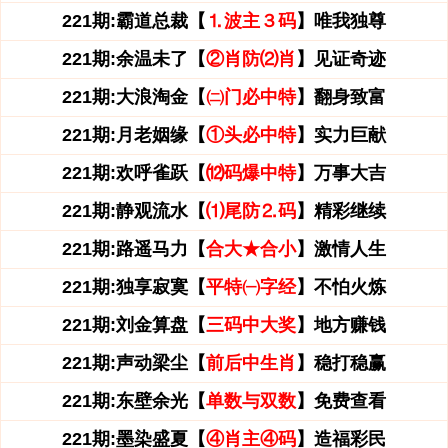
221期:霸道总裁【
⒈波主３码
】唯我独尊
221期:余温未了【
②肖防⑵肖
】见证奇迹
221期:大浪淘金【
㈡门必中特
】翻身致富
221期:月老姻缘【
①头必中特
】实力巨献
221期:欢呼雀跃【
⑿码爆中特
】万事大吉
221期:静观流水【
⑴尾防⒉码
】精彩继续
221期:路遥马力【
合大★合小
】激情人生
221期:独享寂寞【
平特㈠字经
】不怕火炼
221期:刘金算盘【
三码中大奖
】地方赚钱
221期:声动梁尘【
前后中生肖
】稳打稳赢
221期:东壁余光【
单数与双数
】免费查看
221期:墨染盛夏【
④肖主④码
】造福彩民