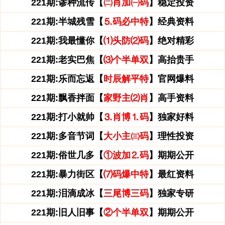
221期:谬种流传【
㈡肖加㈠码
】稳定投资
221期:半城残雪【
⒌码必中特
】经典资料
221期:我最懂你【
⑴头防⑵码
】绝对精彩
221期:老实巴焦【
⑶个半单双
】高抬贵手
221期:乐而忘返【
时辰解平特
】官网爆料
221期:飘香拌面【
家野主⑵肖
】高手资料
221期:打小就帅【
⒊肖博⒈码
】独家好料
221期:多音节词【
大小主㈢码
】理性投资
221期:俗世几多【
①波加⒉码
】期期公开
221期:暴力街区【
⑺码爆中特
】最红资料
221期:泪滴成冰【
三尾博三码
】独家专研
221期:旧人旧事【
②个半单双
】期期公开