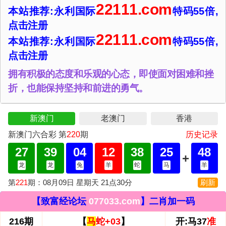
22111.com
本站推荐:永利国际
特码55倍,
点击注册
22111.com
本站推荐:永利国际
特码55倍,
点击注册
拥有积极的态度和乐观的心态，即使面对困难和挫
折，也能保持坚持和前进的勇气。
【致富经论坛
077033.com
】二肖加一码
216期
【
马
蛇+03
】
开:马37
准