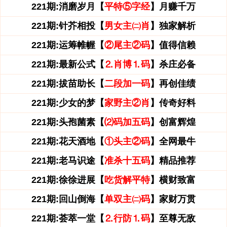
221期:消磨岁月【
平特⑤字经
】月赚千万
221期:针芥相投【
男女主㈡肖
】独家解析
221期:运筹帷幄【
②尾主②码
】值得信赖
221期:最新公式【
⒉肖博⒈码
】杀庄必备
221期:拔苗助长【
二段加一码
】再创佳绩
221期:少女的梦【
家野主②肖
】传奇好料
221期:头孢菌素【
⑵码加五码
】创富辉煌
221期:花天酒地【
①头主②码
】全网最牛
221期:老马识途【
准杀十五码
】精品推荐
221期:徐徐进展【
吃货解平特
】横财致富
221期:回山倒海【
单双主㈡码
】家财万贯
221期:荟萃一堂【
⒉行防⒈码
】至尊无敌