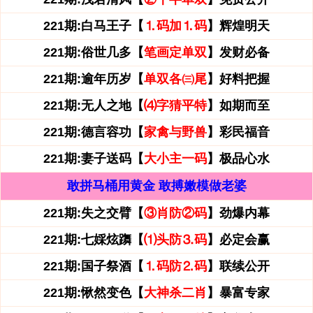
221期:白马王子【
⒈码加⒈码
】辉煌明天
221期:俗世几多【
笔画定单双
】发财必备
221期:逾年历岁【
单双各㈢尾
】好料把握
221期:无人之地【
⑷字猜平特
】如期而至
221期:德言容功【
家禽与野兽
】彩民福音
221期:妻子送码【
大小主一码
】极品心水
敢拼马桶用黄金 敢搏嫩模做老婆
221期:失之交臂【
③肖防②码
】劲爆内幕
221期:七婇炫躌【
⑴头防⒊码
】必定会赢
221期:国子祭酒【
⒈码防⒉码
】联续公开
221期:愀然变色【
大神杀二肖
】暴富专家