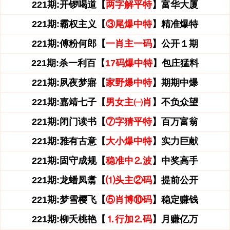
221期:开锣喝道【
两字解平特
】富华大厦
221期:霸权主义【
③尾爆中特
】精准爆特
221期:傅粉何郎【
一肖主一码
】公开１期
221期:杀一利百【
17码爆中特
】包庄猛料
221期:夙夜梦寤【
家野爆中特
】期期中爆
221期:嘉靖七子【
男女主㈠肖
】不负众望
221期:闭门读书【
⑦字猜平特
】百万富翁
221期:雅有古意【
大小爆中特
】实力巨献
221期:固守成规【
稳准中⒉波
】中奖高手
221期:龙蟠凤翥【
⑴头主②码
】提前公开
221期:梦雪樱飞【
⑤肖博⑩码
】稳定赚钱
221期:柳夭桃艳【
⒈行加⒉码
】月赚亿万