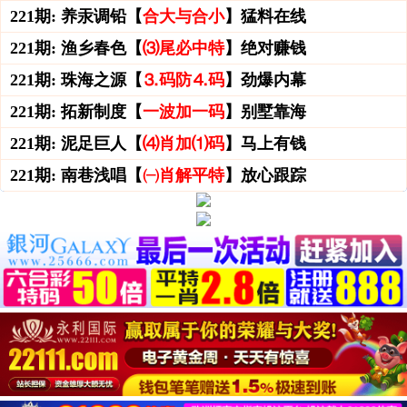
221期:
养汞调铅【
合大与合小
】猛料在线
221期:
渔乡春色【
⑶尾必中特
】绝对赚钱
221期:
珠海之源【
⒊码防⒋码
】劲爆内幕
221期:
拓新制度【
一波加一码
】别墅靠海
221期:
泥足巨人【
⑷肖加⑴码
】马上有钱
221期:
南巷浅唱【
㈠肖解平特
】放心跟踪