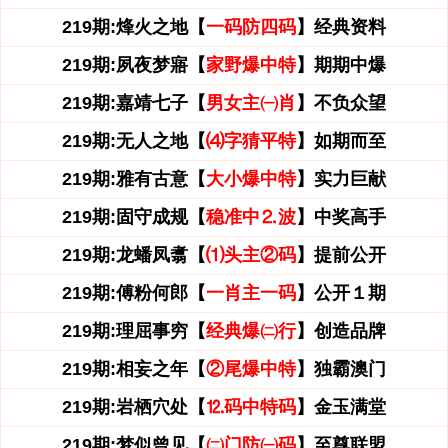
219期:烽火之地【
一码防四码
】经典资料
219期:夙夜梦寤【
家野爆中特
】期期中爆
219期:嘉靖七子【
男女主㈠肖
】不负众望
219期:无人之地【
⑷字猜平特
】如期而至
219期:雅有古意【
大小爆中特
】实力巨献
219期:固守成规【
稳准中⒉波
】中奖高手
219期:龙蟠凤翥【
⑴头主②码
】提前公开
219期:傅粉何郎【
一肖主一码
】公开１期
219期:理屈事穷【
经典爆㈡行
】创造品牌
219期:相妄之年【
②尾爆中特
】独霸澳门
219期:岩栖穴处【
⒓码中特码
】金玉满堂
219期:梦似曾见【
㈡门防㈠码
】至尊联盟