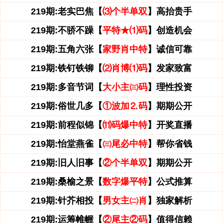
219期:老实巴焦【
⑶个半单双
】高抬贵手
219期:不骄不躁【
平特★⑴码
】创造机会
219期:五角六张【
家野肖中特
】诚信可靠
219期:铁钉铁铆【
⑵肖博⑴码
】发家致富
219期:多音节词【
大小主㈢码
】理性投资
219期:俗世几多【
①波加⒉码
】期期公开
219期:前程似锦【
⑾码爆中特
】开奖直播
219期:怡堂燕雀【
㈢尾必中特
】帮你省钱
219期:旧人旧事【
②个半单双
】期期公开
219期:桑榆之景【
数字爆平特
】公式推算
219期:针芥相投【
男女主㈡肖
】独家解析
219期:运筹帷幄【
②尾主②码
】值得信赖