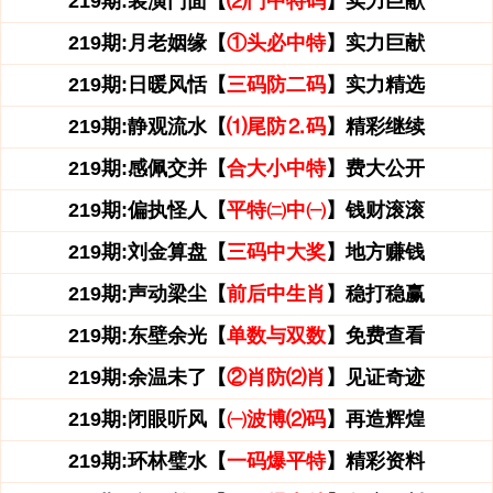
219期:装潢门面【
⑵门中特码
】实力巨献
219期:月老姻缘【
①头必中特
】实力巨献
219期:日暖风恬【
三码防二码
】实力精选
219期:静观流水【
⑴尾防⒉码
】精彩继续
219期:感佩交并【
合大小中特
】费大公开
219期:偏执怪人【
平特㈡中㈠
】钱财滚滚
219期:刘金算盘【
三码中大奖
】地方赚钱
219期:声动梁尘【
前后中生肖
】稳打稳赢
219期:东壁余光【
单数与双数
】免费查看
219期:余温未了【
②肖防⑵肖
】见证奇迹
219期:闭眼听风【
㈠波博⑵码
】再造辉煌
219期:环林璧水【
一码爆平特
】精彩资料