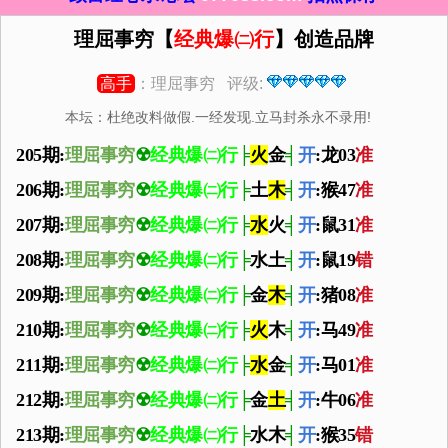
理屈事穷【
经典爆㈡行
】创造品牌
高手
：理屈事穷 评级:
本坛：杜绝改料做假.一经发现.立马封杀永不录用!
205期:
理屈事穷
☢
经典爆㈡行
╞
火
金
╡
开
:龙03
准
206期:
理屈事穷
☢
经典爆㈡行
╞
土
木
╡
开
:猴47
准
207期:
理屈事穷
☢
经典爆㈡行
╞
水
火
╡
开
:鼠31
准
208期:
理屈事穷
☢
经典爆㈡行
╞
水土
╡
开
:鼠19
错
209期:
理屈事穷
☢
经典爆㈡行
╞
金
木
╡
开
:猪08
准
210期:
理屈事穷
☢
经典爆㈡行
╞
火
木
╡
开
:马49
准
211期:
理屈事穷
☢
经典爆㈡行
╞
水
金
╡
开
:马01
准
212期:
理屈事穷
☢
经典爆㈡行
╞
金
土
╡
开
:牛06
准
213期:
理屈事穷
☢
经典爆㈡行
╞
水木
╡
开
:猴35
错