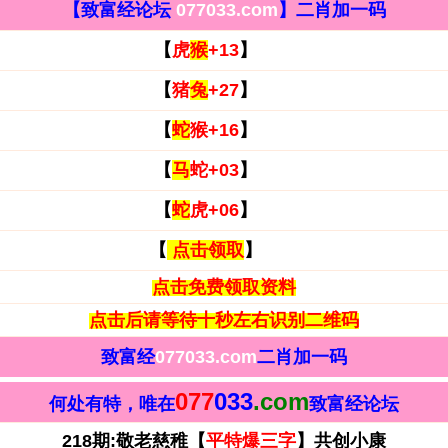
【致富经论坛
077033.com
】二肖加一码
【
虎
猴
+13
】
【
猪
兔
+27
】
【
蛇
猴+16
】
【
马
蛇+03
】
【
蛇
虎+06
】
【
点击领取
】
点击免费领取资料
点击后请等待十秒左右识别二维码
致富经
077033.com
二肖加一码
077
033
.com
何处有特，唯在
致富经论坛
218期:敬老慈稚【
平特爆三字
】共创小康