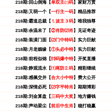
218期:回山倒海【
单双主㈡码
】家财万贯
218期:又弱一个【
一行主一码
】精品推荐
218期:霸道总裁【
⒈波主３码
】唯我独尊
218期:余温未了【
②肖防⑵肖
】见证奇迹
218期:装潢门面【
⑵门中特码
】实力巨献
218期:月老姻缘【
①头必中特
】实力巨献
218期:前程似锦【
⑾码爆中特
】开奖直播
218期:静观流水【
⑴尾防⒉码
】精彩继续
218期:感佩交并【
合大小中特
】费大公开
218期:深情必死【
⑵字平特肖
】期期博彩
218期:刘金算盘【
三码中大奖
】地方赚钱
218期:声动梁尘【
前后中生肖
】稳打稳赢