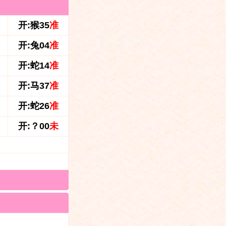
开:猴35
准
开:兔04
准
开:蛇14
准
开:马37
准
开:蛇26
准
开:？00
未