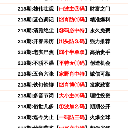
218期:雄伟壮观【
㈠波主③码
】财富之门
218期:蓝色调记【
⑵肖防⑴码
】精准爆料
218期:清雅绝尘【
③码必中特
】永久免费
218期:开春来历【
⑴头防⒊码
】强力推荐
218期:老实巴焦【
⑶个半单双
】高抬贵手
218期:不骄不躁【
平特★⑴码
】创造机会
218期:五角六张【
家野肖中特
】诚信可靠
218期:铁钉铁铆【
⑵肖博⑴码
】发家致富
218期:多音节词【
大小主㈢码
】理性投资
218期:俗世几多【
①波加⒉码
】期期公开
218期:迄今为止【
一码防三码
】火爆全球