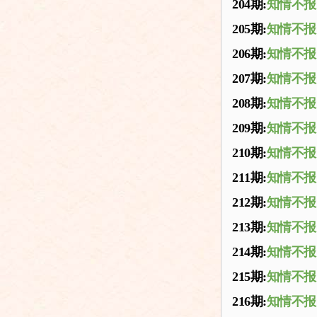
204期:
知情不报
205期:
知情不报
206期:
知情不报
207期:
知情不报
208期:
知情不报
209期:
知情不报
210期:
知情不报
211期:
知情不报
212期:
知情不报
213期:
知情不报
214期:
知情不报
215期:
知情不报
216期:
知情不报