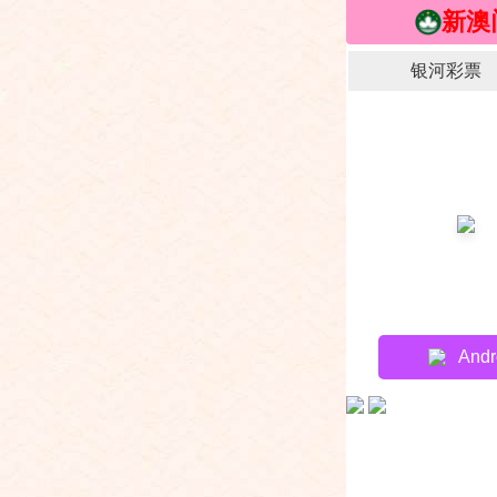
新澳
银河彩票
全国彩民首选彩票软件
类型：国产软件
星级：
And
更新时间：2025.02.05
评分：9.9
大家放心投注！
访问官网