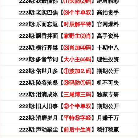
222期:我最懂你【
⑴头防⑵码
】绝对精彩
222期:老实巴焦【
⑶个半单双
】高抬贵手
222期:乐而忘返【
时辰解平特
】官网爆料
222期:飘香拌面【
家野主⑵肖
】高手资料
222期:横行奡桀【
⑶肖加⑷码
】十期中八
222期:多音节词【
大小主㈢码
】理性投资
222期:俗世几多【
①波加⒉码
】期期公开
222期:陵谷沧桑【
③码防①码
】机不可失
222期:泪滴成冰【
三尾博三码
】独家专研
222期:旧人旧事【
②个半单双
】期期公开
222期:消磨岁月【
平特⑤字经
】月赚千万
222期:声动梁尘【
前后中生肖
】稳打稳赢