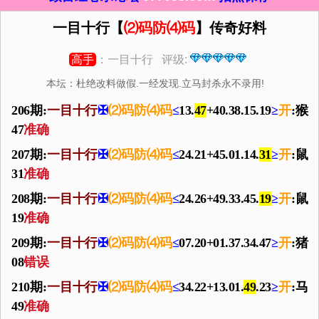
一目十行【
⑵码防⑷码
】传奇好料
高手
：一目十行 评级:
本坛：杜绝改料做假.一经发现.立马封杀永不录用!
206期:
一目十行
✠
⑵码防⑷码
≤
13.
47
+40.38.15.19
≥
开
:猴
47
准确
207期:
一目十行
✠
⑵码防⑷码
≤
24.21+45.01.14.
31
≥
开
:鼠
31
准确
208期:
一目十行
✠
⑵码防⑷码
≤
24.26+49.33.45.
19
≥
开
:鼠
19
准确
209期:
一目十行
✠
⑵码防⑷码
≤
07.20+01.37.34.47
≥
开
:猪
08
错误
210期:
一目十行
✠
⑵码防⑷码
≤
34.22+13.01.
49
.23
≥
开
:马
49
准确