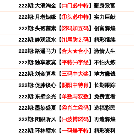
222期:大浪淘金【
㈡门必中特
】翻身致富
222期:月老姻缘【
①头必中特
】实力巨献
222期:头孢菌素【
⑵码加五码
】创富辉煌
222期:静观流水【
⑴尾防⒉码
】精彩继续
222期:路遥马力【
合大★合小
】激情人生
222期:独享寂寞【
平特㈠字经
】不怕火炼
222期:刘金算盘【
三码中大奖
】地方赚钱
222期:促膝谈心【
阴阳中特肖
】长期跟踪
222期:东壁余光【
单数与双数
】免费查看
222期:墨染盛夏【
④肖主④码
】造福彩民
222期:闭眼听风【
㈠波博⑵码
】再造辉煌
222期:环林璧水【
一码爆平特
】精彩资料