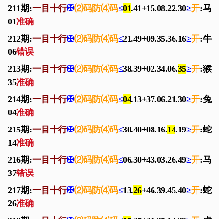
211期:
一目十行
✠
⑵码防⑷码
≤
01
.41+15.08.22.30
≥
开
:马
01
准确
212期:
一目十行
✠
⑵码防⑷码
≤
21.49+09.35.36.16
≥
开
:牛
06
错误
213期:
一目十行
✠
⑵码防⑷码
≤
38.39+02.34.06.
35
≥
开
:猴
35
准确
214期:
一目十行
✠
⑵码防⑷码
≤
04
.13+37.06.21.30
≥
开
:兔
04
准确
215期:
一目十行
✠
⑵码防⑷码
≤
30.40+08.16.
14
.19
≥
开
:蛇
14
准确
216期:
一目十行
✠
⑵码防⑷码
≤
06.30+43.03.26.49
≥
开
:马
37
错误
217期:
一目十行
✠
⑵码防⑷码
≤
13.
26
+46.39.45.40
≥
开
:蛇
26
准确