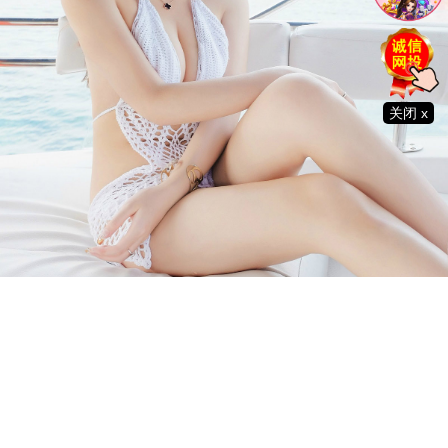
关闭 x
说明
本论坛所提供的内容、资料、图片和资讯，只应用在合法
的资料探讨，暂不适用于其它，外围博彩和使用。特此声