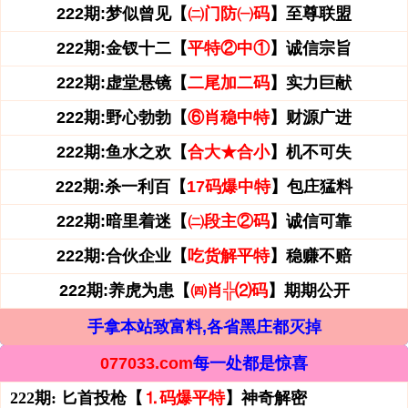
222期:梦似曾见【
㈡门防㈠码
】至尊联盟
222期:金钗十二【
平特②中①
】诚信宗旨
222期:虚堂悬镜【
二尾加二码
】实力巨献
222期:野心勃勃【
⑥肖稳中特
】财源广进
222期:鱼水之欢【
合大★合小
】机不可失
222期:杀一利百【
17码爆中特
】包庄猛料
222期:暗里着迷【
㈡段主②码
】诚信可靠
222期:合伙企业【
吃货解平特
】稳赚不赔
222期:养虎为患【
㈣肖╬⑵码
】期期公开
手拿本站致富料,各省黑庄都灭掉
077033.com
每一处都是惊喜
222期:
匕首投枪【
⒈码爆平特
】神奇解密