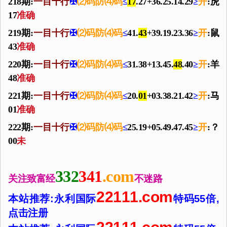
218期:
一目十行
✠
⑵码防⑷码
≤
17
.27+36.25.14.29
≥
开
:虎
17
准确
219期:
一目十行
✠
⑵码防⑷码
≤
41.
43
+39.19.23.36
≥
开
:鼠
43
准确
220期:
一目十行
✠
⑵码防⑷码
≤
31.38+13.45.
48
.40
≥
开
:羊
48
准确
221期:
一目十行
✠
⑵码防⑷码
≤
20.
01
+03.38.21.42
≥
开
:马
01
准确
222期:
一目十行
✠
⑵码防⑷码
≤
25.19+05.49.47.45
≥
开
:？
00
未
332
341
.com
关注致富经
不迷路
22111.com
本站推荐:永利国际
特码55倍,
点击注册