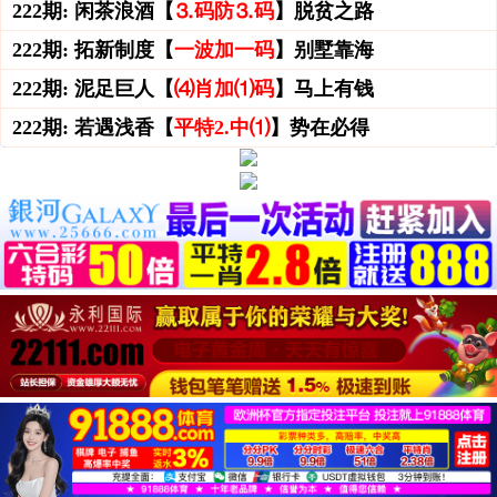
222期:
闲茶浪酒【
⒊码防⒊码
】脱贫之路
222期:
拓新制度【
一波加一码
】别墅靠海
222期:
泥足巨人【
⑷肖加⑴码
】马上有钱
222期:
若遇浅香【
平特2.中⑴
】势在必得