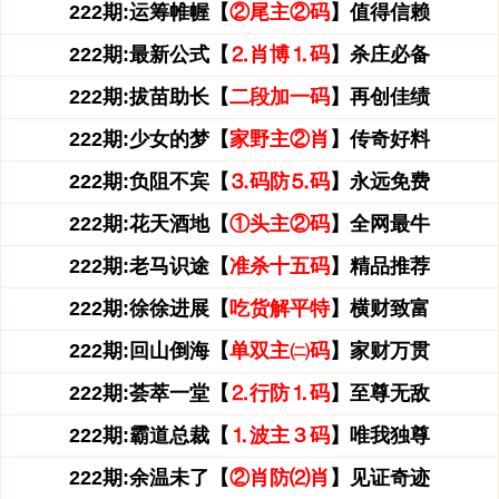
222期:运筹帷幄【
②尾主②码
】值得信赖
222期:最新公式【
⒉肖博⒈码
】杀庄必备
222期:拔苗助长【
二段加一码
】再创佳绩
222期:少女的梦【
家野主②肖
】传奇好料
222期:负阻不宾【
⒊码防⒌码
】永远免费
222期:花天酒地【
①头主②码
】全网最牛
222期:老马识途【
准杀十五码
】精品推荐
222期:徐徐进展【
吃货解平特
】横财致富
222期:回山倒海【
单双主㈡码
】家财万贯
222期:荟萃一堂【
⒉行防⒈码
】至尊无敌
222期:霸道总裁【
⒈波主３码
】唯我独尊
222期:余温未了【
②肖防⑵肖
】见证奇迹