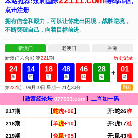
22111.com
本站推荐:永利国际
特码55倍,
点击注册
拥有信念和毅力，可以让你走出困境，战胜逆境，
不断突破自己，向着目标前进。
【致富经论坛
077033.com
】二肖加一码
217期
【
蛇
虎+06
】
开:蛇26
准
218期
【
羊
虎
+10
】
开:虎17
准
219期
【
兔
鼠
+05
】
开:鼠43
准