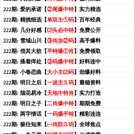
222期:
爱的承诺【
②尾爆中特
】实力精选
222期:
精挑细选【
单双主①码
】百年经典
222期:
几分好感【
⑵头必中特
】免费公开
222期:
雪域山川【
③肖加②码
】高手爆料
222期:
偿其大欲【
平特爆①肖
】免费领取
222期:
搔着痒处【
③码爆中特
】好料连中
222期:
小春恋曲【
大小主⑵码
】劲爆好料
222期:
明日之后【
一波主⒊码
】最稳资料
222期:
烟花易冷【
天地中特肖
】实力打造
222期:
明日之子【
二肖爆中特
】期期免费
222期:
两字情话【
一码爆平特
】精彩连连
222期:
极往知来【
㈠肖防⒊码
】全球焦点