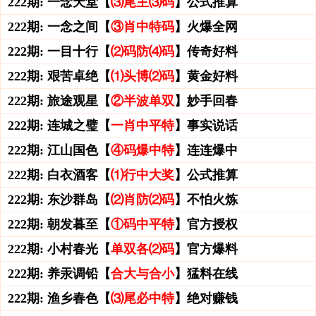
222期:
一念天堂【
⑶尾主⑶码
】公式推算
222期:
一念之间【
③肖中特码
】火爆全网
222期:
一目十行【
⑵码防⑷码
】传奇好料
222期:
艰苦卓绝【
⑴头博⑵码
】黄金好料
222期:
旅途观星【
②半波单双
】妙手回春
222期:
连城之璧【
一肖中平特
】事实说话
222期:
江山国色【
④码爆中特
】连连爆中
222期:
白衣酒客【
⑴行中大奖
】公式推算
222期:
东沙群岛【
⑵肖防⑵码
】不怕火炼
222期:
朝发暮至【
①码中平特
】官方授权
222期:
小村春光【
单双各⑵码
】官方爆料
222期:
养汞调铅【
合大与合小
】猛料在线
222期:
渔乡春色【
⑶尾必中特
】绝对赚钱