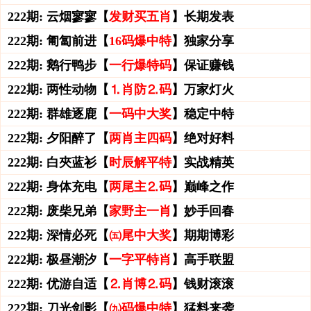
222期:
云烟寥寥【
发财买五肖
】长期发表
222期:
匍匐前进【
16码爆中特
】独家分享
222期:
鹅行鸭步【
一行爆特码
】保证赚钱
222期:
两性动物【
⒈肖防⒉码
】万家灯火
222期:
群雄逐鹿【
一码中大奖
】稳定中特
222期:
夕阳醉了【
两肖主四码
】绝对好料
222期:
白夾蓝衫【
时辰解平特
】实战精英
222期:
身体充电【
两尾主⒉码
】巅峰之作
222期:
废柴兄弟【
家野主一肖
】妙手回春
222期:
深情必死【
㈤尾中大奖
】期期博彩
222期:
极昼潮汐【
一字平特肖
】高手联盟
222期:
优游自适【
⒉肖博⒉码
】钱财滚滚
222期:
刀光剑影【
㈨码爆中特
】猛料来袭