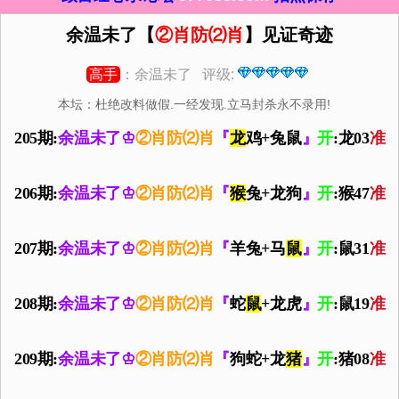
余温未了【
②肖防⑵肖
】见证奇迹
高手
：余温未了 评级:
本坛：杜绝改料做假.一经发现.立马封杀永不录用!
205期:
余温未了
♔
②肖防⑵肖
『
龙
鸡+兔鼠
』
开
:龙03
准
206期:
余温未了
♔
②肖防⑵肖
『
猴
兔+龙狗
』
开
:猴47
准
207期:
余温未了
♔
②肖防⑵肖
『
羊兔+马
鼠
』
开
:鼠31
准
208期:
余温未了
♔
②肖防⑵肖
『
蛇
鼠
+龙虎
』
开
:鼠19
准
209期:
余温未了
♔
②肖防⑵肖
『
狗蛇+龙
猪
』
开
:猪08
准