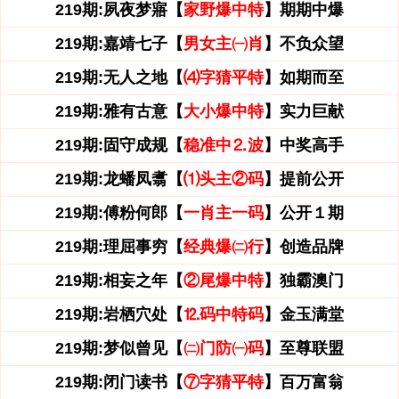
219期:夙夜梦寤【
家野爆中特
】期期中爆
219期:嘉靖七子【
男女主㈠肖
】不负众望
219期:无人之地【
⑷字猜平特
】如期而至
219期:雅有古意【
大小爆中特
】实力巨献
219期:固守成规【
稳准中⒉波
】中奖高手
219期:龙蟠凤翥【
⑴头主②码
】提前公开
219期:傅粉何郎【
一肖主一码
】公开１期
219期:理屈事穷【
经典爆㈡行
】创造品牌
219期:相妄之年【
②尾爆中特
】独霸澳门
219期:岩栖穴处【
⒓码中特码
】金玉满堂
219期:梦似曾见【
㈡门防㈠码
】至尊联盟
219期:闭门读书【
⑦字猜平特
】百万富翁