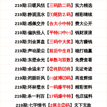
219期:日暖风恬【
三码防二码
】实力精选
219期:静观流水【
⑴尾防⒉码
】精彩继续
219期:感佩交并【
合大小中特
】费大公开
219期:偏执怪人【
平特㈡中㈠
】钱财滚滚
219期:刘金算盘【
三码中大奖
】地方赚钱
219期:声动梁尘【
前后中生肖
】稳打稳赢
219期:东壁余光【
单数与双数
】免费查看
219期:余温未了【
②肖防⑵肖
】见证奇迹
219期:闭眼听风【
㈠波博⑵码
】再造辉煌
219期:环林璧水【
一码爆平特
】精彩资料
219期:杀一利百【
17码爆中特
】包庄猛料
219期:七字情书【
2尾主②码
】天下无敌