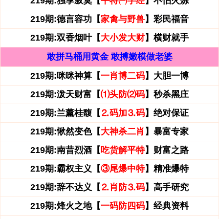
219期:独享寂寞【
平特㈠字经
】不怕火炼
219期:德言容功【
家禽与野兽
】彩民福音
219期:双香烟叶【
大小发大财
】横财就手
敢拼马桶用黄金 敢搏嫩模做老婆
219期:咪咪神算【
一肖博二码
】大胆一博
219期:泼天财富【
⑴头防⑵码
】秒杀黑庄
219期:兰薰桂馥【
⒉码加⒊码
】绝对保证
219期:愀然变色【
大神杀二肖
】暴富专家
219期:南昔烈酒【
吃货解平特
】财富之路
219期:霸权主义【
③尾爆中特
】精准爆特
219期:辞不达义【
⒉肖防⒊码
】高手研究
219期:烽火之地【
一码防四码
】经典资料