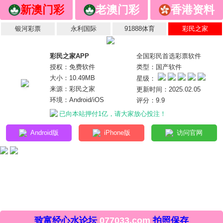
新澳门彩
老澳门彩
香港资料
银河彩票
永利国际
91888体育
彩民之家
彩民之家APP
全国彩民首选彩票软件
授权：免费软件
类型：国产软件
大小：10.49MB
星级：
来源：彩民之家
更新时间：2025.02.05
环境：Android/iOS
评分：9.9
已向本站押付1亿，请大家放心投注！
Android版
iPhone版
访问官网
致富经心水论坛
077033.com
拍照保存