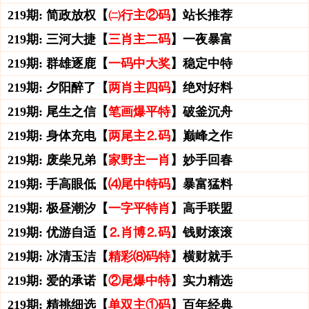
219期:
简政放权【
㈡行主②码
】站长推荐
219期:
三河大捷【
三肖主二码
】一夜暴富
219期:
群雄逐鹿【
一码中大奖
】稳定中特
219期:
夕阳醉了【
两肖主四码
】绝对好料
219期:
尾生之信【
笔画爆平特
】破釜沉舟
219期:
身体充电【
两尾主⒉码
】巅峰之作
219期:
废柴兄弟【
家野主一肖
】妙手回春
219期:
手高眼低【
⑷尾中特码
】暴富猛料
219期:
极昼潮汐【
一字平特肖
】高手联盟
219期:
优游自适【
⒉肖博⒉码
】钱财滚滚
219期:
冰清玉洁【
精彩⑻码特
】横财就手
219期:
爱的承诺【
②尾爆中特
】实力精选
219期:
精挑细选【
单双主①码
】百年经典