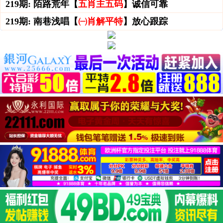
219期:
陌路荒年【
五肖主五码
】诚信可靠
219期:
南巷浅唱【
㈠肖解平特
】放心跟踪