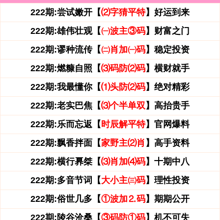
222期:尝试嫩开【
⑵字猜平特
】好运到来
222期:雄伟壮观【
㈠波主③码
】财富之门
222期:谬种流传【
㈡肖加㈠码
】稳定投资
222期:燃糠自照【
⑶码防⑵码
】横财就手
222期:我最懂你【
⑴头防⑵码
】绝对精彩
222期:老实巴焦【
⑶个半单双
】高抬贵手
222期:乐而忘返【
时辰解平特
】官网爆料
222期:飘香拌面【
家野主⑵肖
】高手资料
222期:横行奡桀【
⑶肖加⑷码
】十期中八
222期:多音节词【
大小主㈢码
】理性投资
222期:俗世几多【
①波加⒉码
】期期公开
222期:陵谷沧桑【
③码防①码
】机不可失