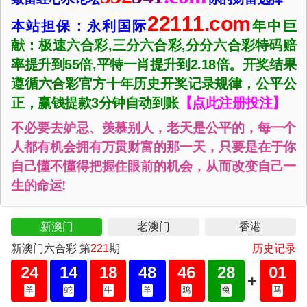
22111.com
本站担保：永利国际
年中巨
献：极速六合彩,三分六合彩,分分六合彩特码赔
率提升到55倍,平特一肖提升到2.18倍。开奖结果
遵循六合彩官方十年历史开奖记录规律，公平公
正，赢钱提款3分钟自动到账
【点此注册投注】
不必要去妒忌、羡慕别人，老天是公平的，每一个
人都有机会拥有万贯财富的那一天，只要是在于你
自己懂不懂得把握住眼前的机会，从而改变自己一
生的命运!