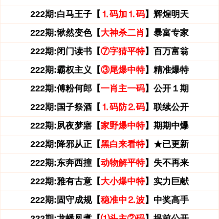
222期:白马王子【
⒈码加⒈码
】辉煌明天
222期:愀然变色【
大神杀二肖
】暴富专家
222期:闭门读书【
⑦字猜平特
】百万富翁
222期:霸权主义【
③尾爆中特
】精准爆特
222期:傅粉何郎【
一肖主一码
】公开１期
222期:国子祭酒【
⒈码防⒉码
】联续公开
222期:夙夜梦寤【
家野爆中特
】期期中爆
222期:降邪从正【
黑白来看特
】★已更新
222期:东奔西撞【
动物解平特
】失不再来
222期:雅有古意【
大小爆中特
】实力巨献
222期:固守成规【
稳准中⒉波
】中奖高手
222期:龙蟠凤翥【
⑴头主②码
】提前公开