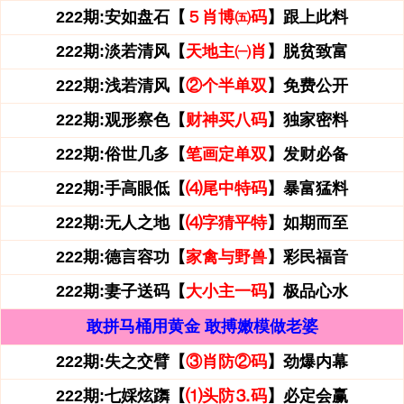
222期:安如盘石【
５肖博㈤码
】跟上此料
222期:淡若清风【
天地主㈠肖
】脱贫致富
222期:浅若清风【
②个半单双
】免费公开
222期:观形察色【
财神买八码
】独家密料
222期:俗世几多【
笔画定单双
】发财必备
222期:手高眼低【
⑷尾中特码
】暴富猛料
222期:无人之地【
⑷字猜平特
】如期而至
222期:德言容功【
家禽与野兽
】彩民福音
222期:妻子送码【
大小主一码
】极品心水
敢拼马桶用黄金 敢搏嫩模做老婆
222期:失之交臂【
③肖防②码
】劲爆内幕
222期:七婇炫躌【
⑴头防⒊码
】必定会赢